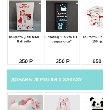
Конфеты Для тебя
Шоколад "Во что ты
Конфеты Raffael
Raffaello
превратился"
150 гр.
350
350
650
ДОБАВЬ ИГРУШКИ К ЗАКАЗУ