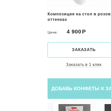
а стол в желтых
Композиция на стол в розо
оттенках
0
4 900
Цена:
КАЗАТЬ
ЗАКАЗАТЬ
ть в 1 клик
Заказать в 1 клик
ДОБАВЬ КОНФЕТЫ К З