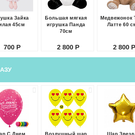
ушка Зайка
Большая мягкая
Медвежонок 
илая 45см
игрушка Панда
Латте 60 с
70см
700
2 800
2 800
АЗУ
ар С Днем
Воздушный шар
Шар Звезд