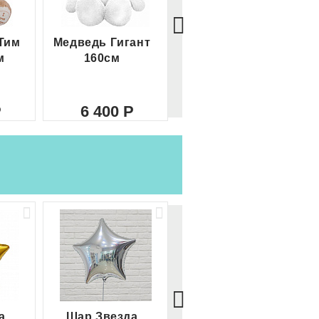
Тим
Медведь Гигант
Медведь Гигант 2
м
160см
метра
6 400
8 000
а
Шар Звезда
Шар Сердце