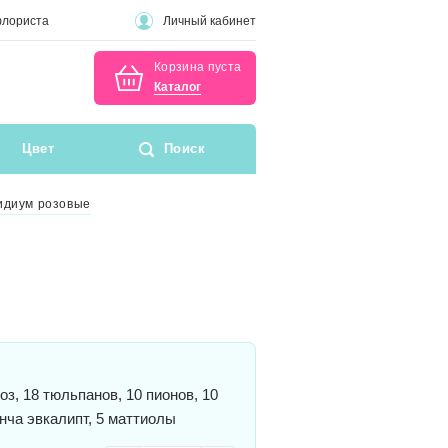
флориста
Личный кабинет
Корзина пуста
Каталог
Цвет
Поиск
идиум розовые
оз, 18 тюльпанов, 10 пионов, 10
нча эвкалипт, 5 маттиолы