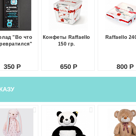
лад "Во что
Конфеты Raffaello
Raffaello 24
ревратился"
150 гр.
350
650
800
КАЗУ