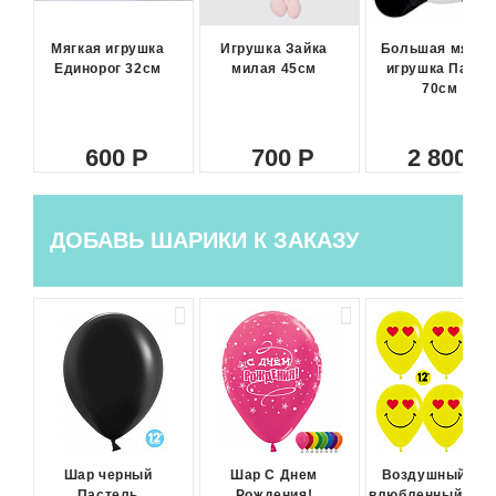
Мягкая игрушка
Игрушка Зайка
Большая мягка
Единорог 32см
милая 45см
игрушка Панда
70см
600
700
2 800
ДОБАВЬ ШАРИКИ К ЗАКАЗУ
Шар черный
Шар С Днем
Воздушный ша
Пастель
Рождения!
влюбленный сма