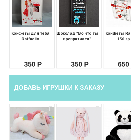
Конфеты Для тебя
Шоколад "Во что ты
Конфеты Raffael
Raffaello
превратился"
150 гр.
350
350
650
ДОБАВЬ ИГРУШКИ К ЗАКАЗУ