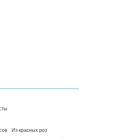
сты
сов
Из красных роз