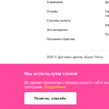
О компании
До
Отзывы
Га
то
Способы оплаты
Ка
Это интересно
Пу
Послания к букетам
2026 ©
Доставка цветов
«Букет Лета»
Мы используем cookie
Во время просмотра страниц нашего сайта в
программ.
Подробнее
Понятно, спасибо