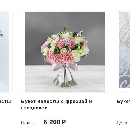
есты
Букет невесты с фрезией и
Буке
гвоздикой
6 200
Цена:
Цена