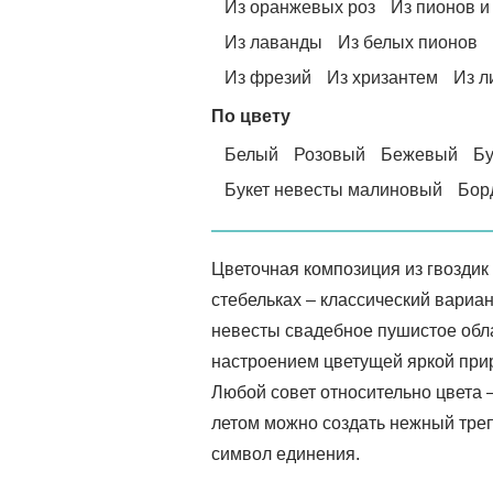
Из оранжевых роз
Из пионов и
Из лаванды
Из белых пионов
Из фрезий
Из хризантем
Из л
По цвету
Белый
Розовый
Бежевый
Бу
Букет невесты малиновый
Бор
Цветочная композиция из гвоздик
стебельках – классический вариан
невесты свадебное пушистое облак
настроением цветущей яркой при
Любой совет относительно цвета –
летом можно создать нежный треп
символ единения.