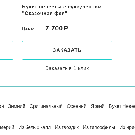
Букет невесты с суккулентом
"Сказочная фея"
7 700
Цена:
ЗАКАЗАТЬ
Заказать в 1 клик
ой
Зимний
Оригинальный
Осенний
Яркий
Букет Неве
омерий
Из белых калл
Из гвоздик
Из гипсофилы
Из ири