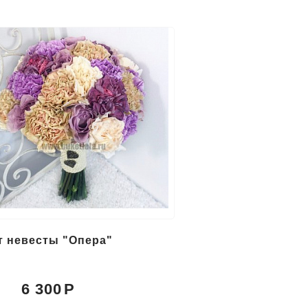
т невесты "Опера"
6 300
: