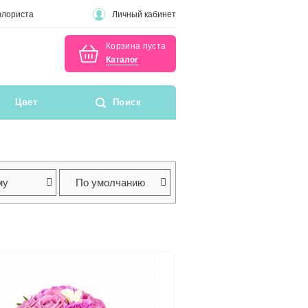
флориста
Личный кабинет
Корзина пуста
Каталог
Цвет
Поиск
му
По умолчанию