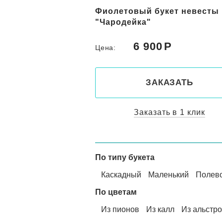
Фиолетовый букет невесты
"Чародейка"
6 900
Цена:
ЗАКАЗАТЬ
Заказать в 1 клик
По типу букета
Каскадный
Маленький
Полев
По цветам
Из пионов
Из калл
Из альстр