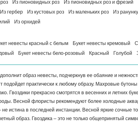
 роз
Из пионовидных роз
Из пионовидных роз и фрезий
Из гербер
Из кустовых роз
Из маленьких роз
Из ранунк
илий
Из орхидей
кет невесты красный с белым
Букет невесты кремовый
С
довый
Букет невесты бело-розовый
Красный
Голубой
 дополнит образ невесты, подчеркнув ее обаяние и нежност
т подойдет практически к любому образу. Махровые бутоны 
о. Гвоздики прекрасно смотрятся в весенних и летних буке
роды. Весной флористы рекомендуют более холодные акваре
 не истина в последней инстанции. Весной яркие сочные то
етный образ. Гвоздика – это не только общепринятый симв