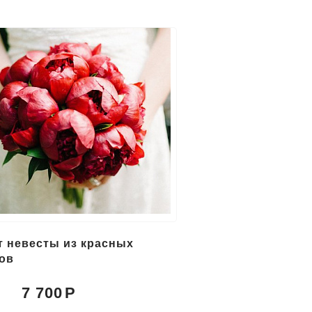
т невесты из красных
ов
7 700
: