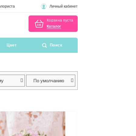
флориста
Личный кабинет
Корзина пуста
Каталог
Цвет
Поиск
му
По умолчанию