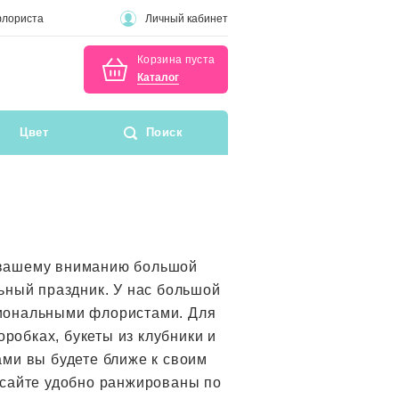
флориста
Личный кабинет
Корзина пуста
Каталог
Цвет
Поиск
 вашему вниманию большой
ьный праздник. У нас большой
сиональными флористами. Для
обках, букеты из клубники и
ами вы будете ближе к своим
 сайте удобно ранжированы по