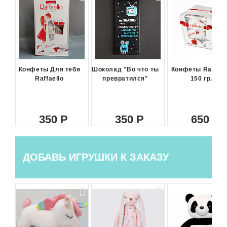
Конфеты Для тебя
Шоколад "Во что ты
Конфеты Raffael
Raffaello
превратился"
150 гр.
350
350
650
ДОБАВЬ ИГРУШКИ К ЗАКАЗУ