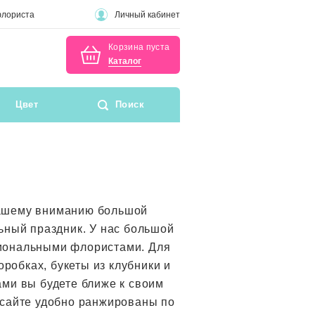
флориста
Личный кабинет
Корзина пуста
Каталог
Цвет
Поиск
вашему вниманию большой
ьный праздник. У нас большой
сиональными флористами. Для
обках, букеты из клубники и
ами вы будете ближе к своим
 сайте удобно ранжированы по