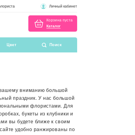
флориста
Личный кабинет
Корзина пуста
Каталог
Цвет
Поиск
м вашему вниманию большой
ьный праздник. У нас большой
сиональными флористами. Для
обках, букеты из клубники и
ами вы будете ближе к своим
 сайте удобно ранжированы по