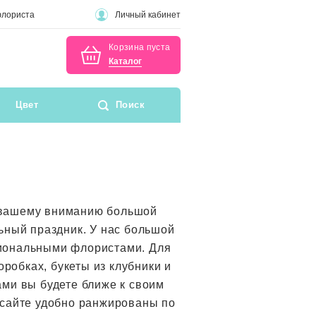
флориста
Личный кабинет
Корзина пуста
Каталог
Цвет
Поиск
м вашему вниманию большой
ьный праздник. У нас большой
сиональными флористами. Для
обках, букеты из клубники и
ами вы будете ближе к своим
 сайте удобно ранжированы по