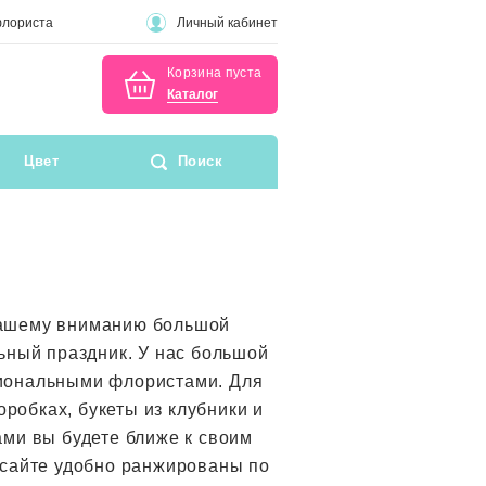
флориста
Личный кабинет
Корзина пуста
Каталог
Цвет
Поиск
вашему вниманию большой
ьный праздник. У нас большой
сиональными флористами. Для
обках, букеты из клубники и
ами вы будете ближе к своим
 сайте удобно ранжированы по