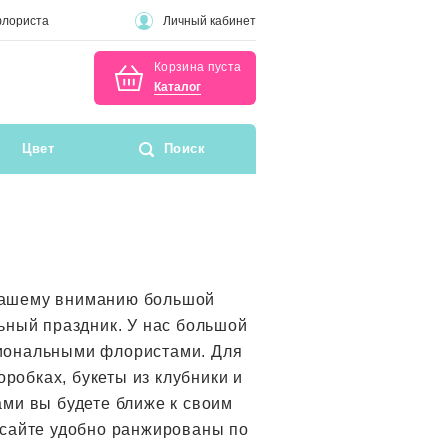
флориста
Личный кабинет
Корзина пуста
Каталог
Цвет
Поиск
 вашему вниманию большой
ьный праздник. У нас большой
сиональными флористами. Для
обках, букеты из клубники и
ами вы будете ближе к своим
 сайте удобно ранжированы по