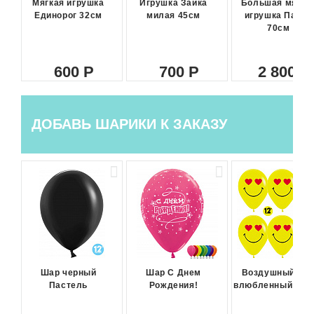
Мягкая игрушка
Игрушка Зайка
Большая мягка
Единорог 32см
милая 45см
игрушка Панда
70см
600
700
2 800
ДОБАВЬ ШАРИКИ К ЗАКАЗУ
Шар черный
Шар С Днем
Воздушный ша
Пастель
Рождения!
влюбленный сма