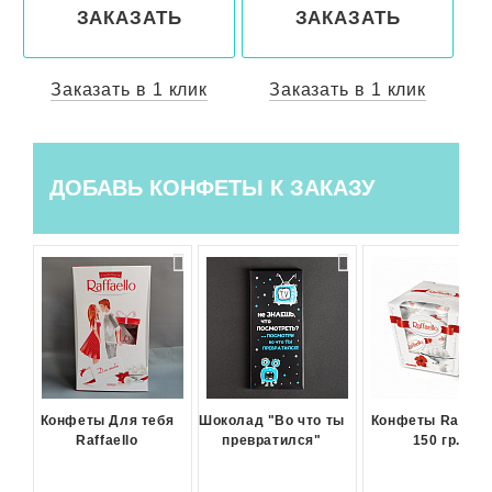
ЗАКАЗАТЬ
ЗАКАЗАТЬ
ЗАК
аказать в 1 клик
Заказать в 1 клик
Заказат
ДОБАВЬ КОНФЕТЫ К ЗАКАЗУ
Конфеты Для тебя
Шоколад "Во что ты
Конфеты Raffael
Raffaello
превратился"
150 гр.