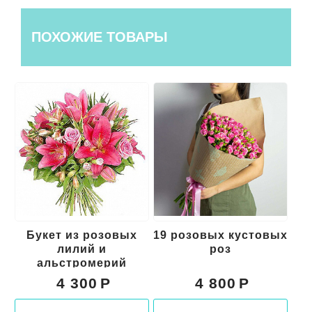
ПОХОЖИЕ ТОВАРЫ
кет из розовых
19 розовых кустовых
Букет и
лилий и
роз
цветов 
альстромерий
"Майа"
4 300
4 800
5 