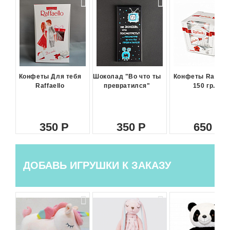
Конфеты Для тебя
Шоколад "Во что ты
Конфеты Raffael
Raffaello
превратился"
150 гр.
350
350
650
ДОБАВЬ ИГРУШКИ К ЗАКАЗУ