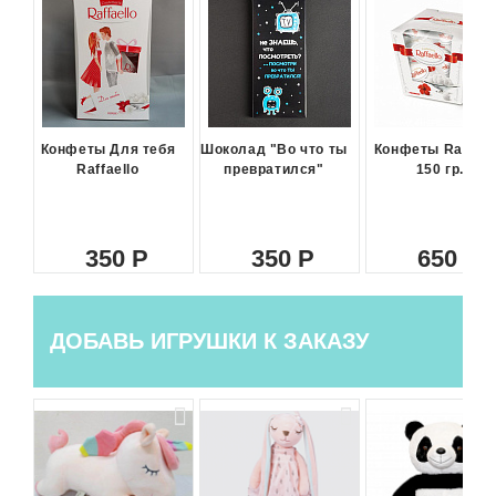
Конфеты Для тебя
Шоколад "Во что ты
Конфеты Raffael
Raffaello
превратился"
150 гр.
350
350
650
ДОБАВЬ ИГРУШКИ К ЗАКАЗУ