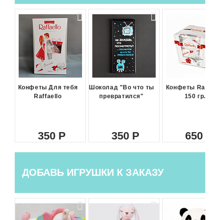
Конфеты Для тебя
Шоколад "Во что ты
Конфеты Raffael
Raffaello
превратился"
150 гр.
350
350
650
ДОБАВЬ ИГРУШКИ К ЗАКАЗУ