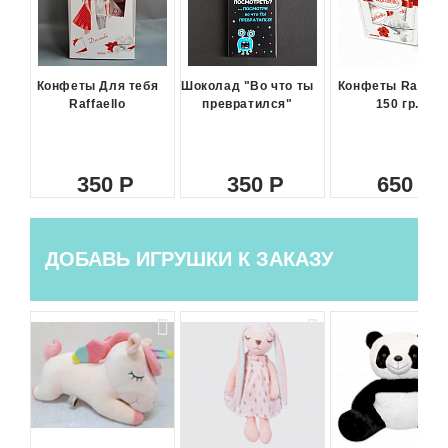
Конфеты Для тебя
Шоколад "Во что ты
Конфеты Raffael
Raffaello
превратился"
150 гр.
350
350
650
ДОБАВЬ ИГРУШКИ К ЗАКАЗУ