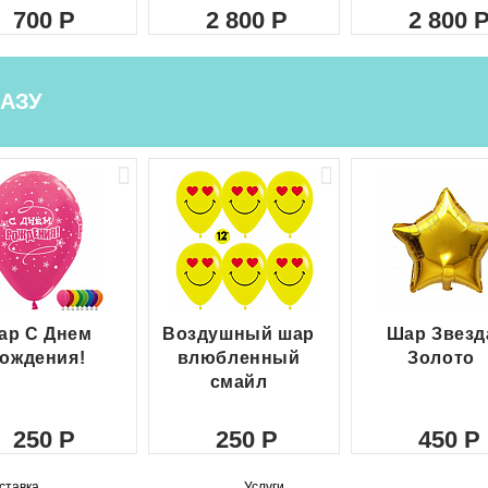
700
2 800
2 800
АЗУ
ар С Днем
Воздушный шар
Шар Звезд
ождения!
влюбленный
Золото
смайл
250
250
450
ставка
Услуги