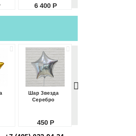
6 400
8 000
а
Шар Звезда
Шар Сердце
Серебро
красное
450
450