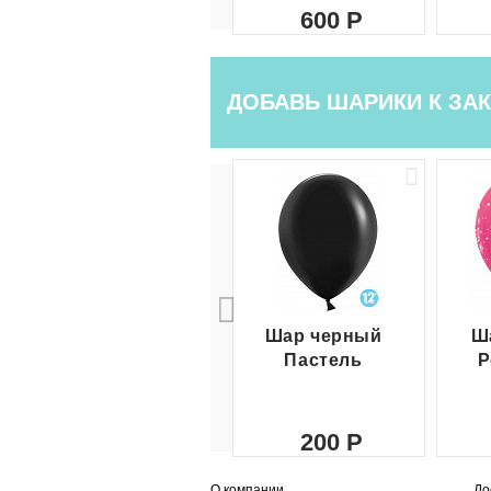
600
ДОБАВЬ ШАРИКИ К ЗАК
Шар черный
Ш
Пастель
Р
200
О компании
До