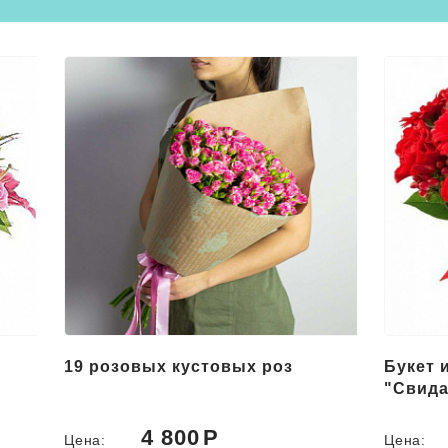
Букет из красных цветов
Букет 
"Свидание"
"Роман
5 000
Цена:
Цена: