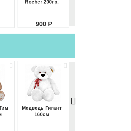
Rocher 200гр.
Rocher
900
2 100
Тим
Медведь Гигант
Медведь Гигант 2
м
160см
метра