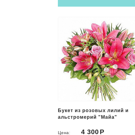
вых лилий и
19 розовых кустовых роз
 "Майа"
0
4 800
Цена: