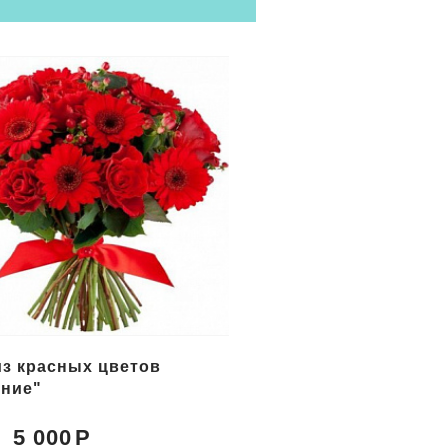
цветов в корзине
Букет желтых цветов
с"
"Солнечный берег"
5 150
5 800
Цена: