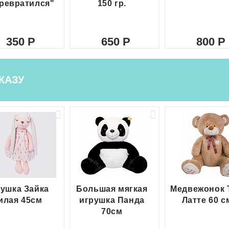
ревратился"
150 гр.
350
650
800
КАЗУ
ушка Зайка
Большая мягкая
Медвежонок 
илая 45см
игрушка Панда
Латте 60 с
70см