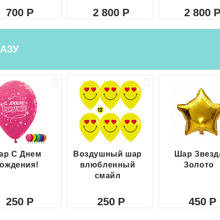
700
2 800
2 800
АЗУ
ар С Днем
Воздушный шар
Шар Звезд
ождения!
влюбленный
Золото
смайл
250
250
450