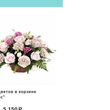
цветов в корзине
Букет желтых цветов
с"
"Солнечный берег"
5 150
5 800
Цена: