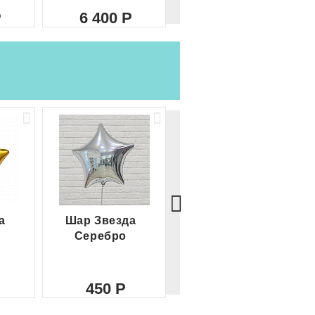
6 400
8 000
а
Шар Звезда
Шар Сердце
Серебро
красное
450
450