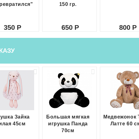
ревратился"
150 гр.
350
650
800
КАЗУ
ушка Зайка
Большая мягкая
Медвежонок 
илая 45см
игрушка Панда
Латте 60 с
70см