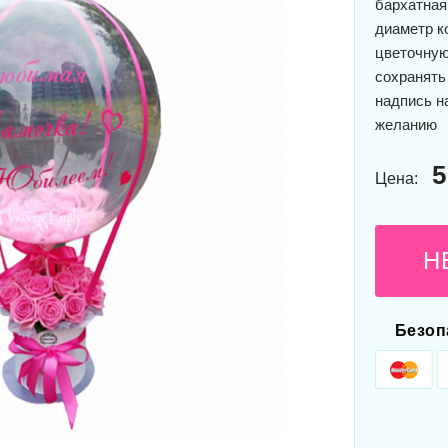
бархатная
диаметр к
цветочную
сохранять
надпись н
желанию
5
Цена:
Н
Безоп