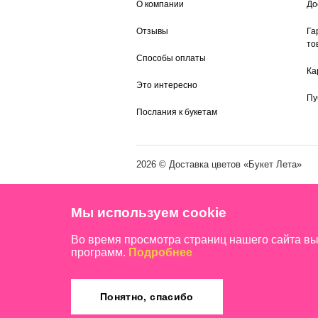
О компании
До
Отзывы
Га
то
Способы оплаты
Ка
Это интересно
Пу
Послания к букетам
2026 ©
Доставка цветов
«Букет Лета»
Мы используем cookie
Во время просмотра страниц нашего сайта в
программ.
Подробнее
Понятно, спасибо