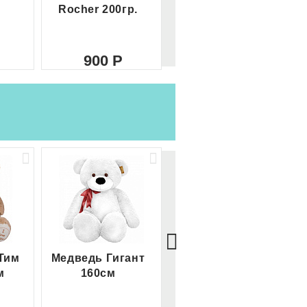
Rocher 200гр.
Rocher
900
2 100
Тим
Медведь Гигант
Медведь Гигант 2
м
160см
метра