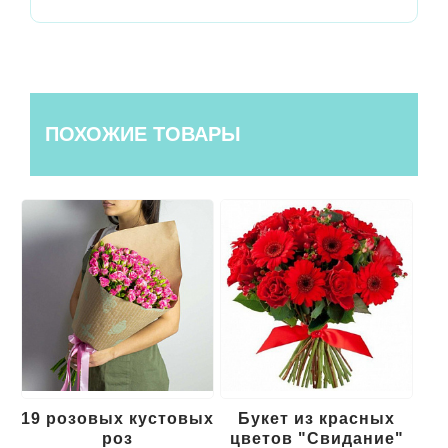
ПОХОЖИЕ ТОВАРЫ
ых
Букет из красных
Букет цветов в
Бу
цветов "Свидание"
корзине "Романс"
"