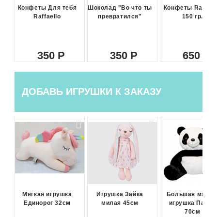
Конфеты Для тебя
Шоколад "Во что ты
Конфеты Raffael
Raffaello
превратился"
150 гр.
350
350
650
ДОБАВЬ ИГРУШКИ К ЗАКАЗУ
Мягкая игрушка
Игрушка Зайка
Большая мягка
Единорог 32см
милая 45см
игрушка Панда
70см