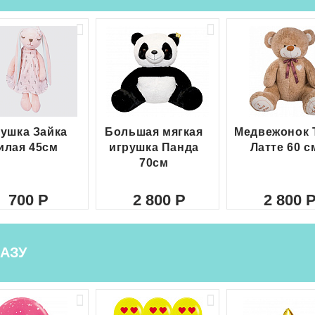
ушка Зайка
Большая мягкая
Медвежонок 
илая 45см
игрушка Панда
Латте 60 с
70см
700
2 800
2 800
АЗУ