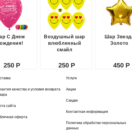
ар С Днем
Воздушный шар
Шар Звезд
ождения!
влюбленный
Золото
смайл
250
250
450
ставка
Услуги
рантия качества и условия возврата
Акции
вара
Скидки
рта сайта
Контактная информация
бличная оферта
Политика обработки персональных
данных