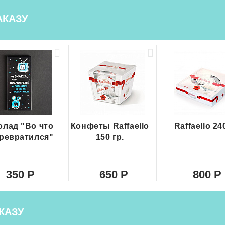
АКАЗУ
лад "Во что
Конфеты Raffaello
Raffaello 24
ревратился"
150 гр.
350
650
800
КАЗУ