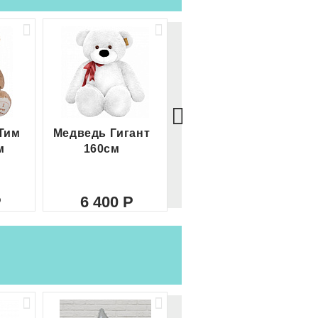
Тим
Медведь Гигант
Медведь Гигант 2
м
160см
метра
6 400
8 000