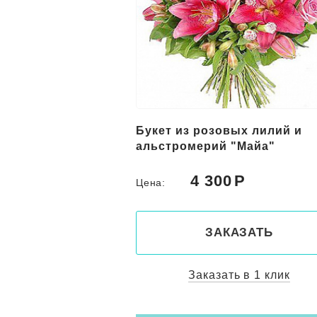
вых лилий и
19 розовых кустовых роз
 "Майа"
0
4 800
Цена:
КАЗАТЬ
ЗАКАЗАТЬ
ть в 1 клик
Заказать в 1 клик