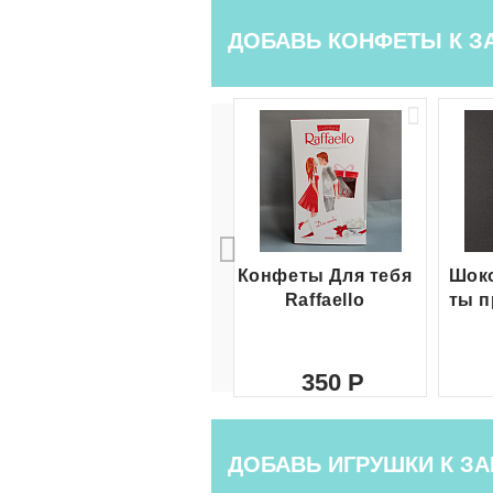
ДОБАВЬ КОНФЕТЫ К З
Конфеты Для тебя
Шоко
Raffaello
ты п
350
ДОБАВЬ ИГРУШКИ К ЗА