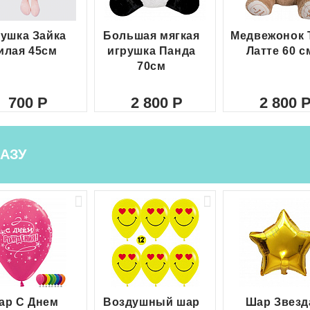
ушка Зайка
Большая мягкая
Медвежонок 
илая 45см
игрушка Панда
Латте 60 с
70см
700
2 800
2 800
АЗУ
ар С Днем
Воздушный шар
Шар Звезд