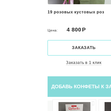
вых лилий и
19 розовых кустовых роз
 "Майа"
0
4 800
Цена:
КАЗАТЬ
ЗАКАЗАТЬ
ть в 1 клик
Заказать в 1 клик
ДОБАВЬ КОНФЕТЫ К З