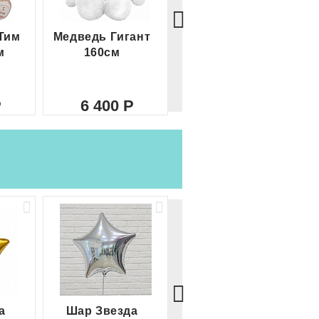
Тим
Медведь Гигант
Медведь Гигант 2
м
160см
метра
6 400
8 000
а
Шар Звезда
Шар Сердце