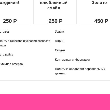
ождения!
влюбленный
Золото
смайл
250
250
450
ставка
Услуги
рантия качества и условия возврата
Акции
вара
Скидки
рта сайта
Контактная информация
бличная оферта
Политика обработки персональных
данных