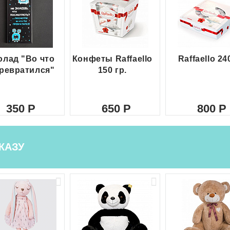
лад "Во что
Конфеты Raffaello
Raffaello 24
ревратился"
150 гр.
350
650
800
КАЗУ