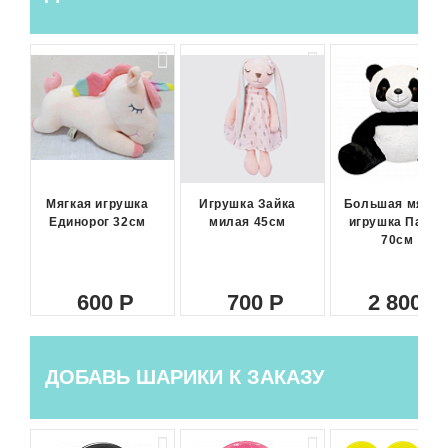
Мягкая игрушка
Игрушка Зайка
Большая мягка
Единорог 32см
милая 45см
игрушка Панда
70см
600
700
2 800
ДОБАВЬ ШАРИКИ К ЗАКАЗУ