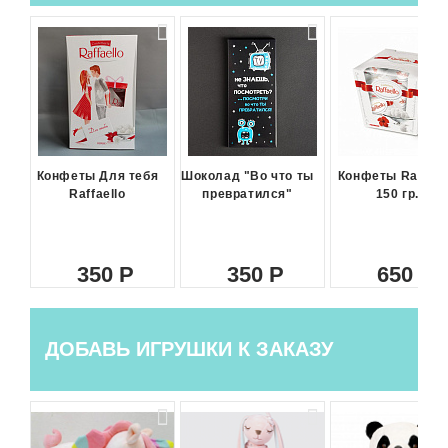
Конфеты Для тебя
Шоколад "Во что ты
Конфеты Raffael
Raffaello
превратился"
150 гр.
350
350
650
ДОБАВЬ ИГРУШКИ К ЗАКАЗУ