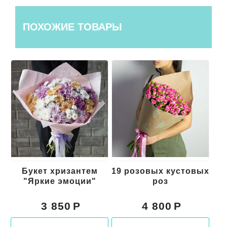
ПОХОЖИЕ ТОВАРЫ
Букет хризантем
19 розовых кустовых
Бу
"Яркие эмоции"
роз
3 850
4 800