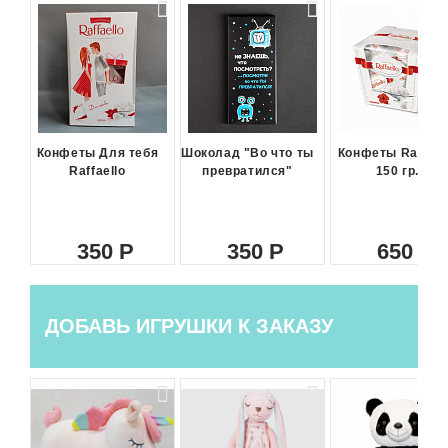
Конфеты Для тебя
Шоколад "Во что ты
Конфеты Raffael
Raffaello
превратился"
150 гр.
350
350
650
ДОБАВЬ ИГРУШКИ К ЗАКАЗУ