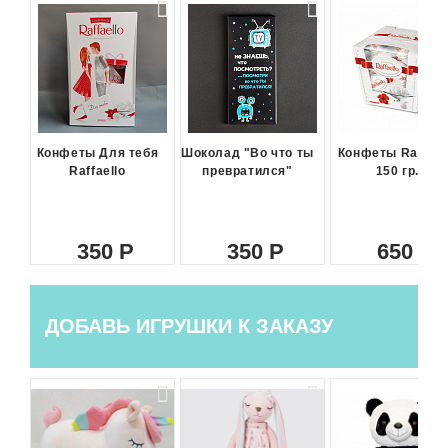
Конфеты Для тебя
Шоколад "Во что ты
Конфеты Raffael
Raffaello
превратился"
150 гр.
350
350
650
ДОБАВЬ ИГРУШКИ К ЗАКАЗУ