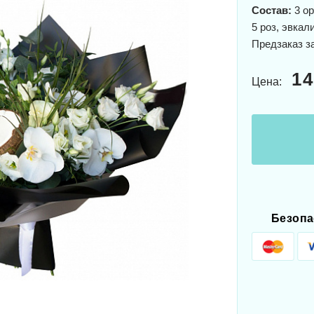
Состав:
3 ор
5 роз, эвкал
Предзаказ з
14
Цена:
Безопа