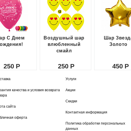
ар С Днем
Воздушный шар
Шар Звезд
ождения!
влюбленный
Золото
смайл
250
250
450
ставка
Услуги
рантия качества и условия возврата
Акции
вара
Скидки
рта сайта
Контактная информация
бличная оферта
Политика обработки персональных
данных