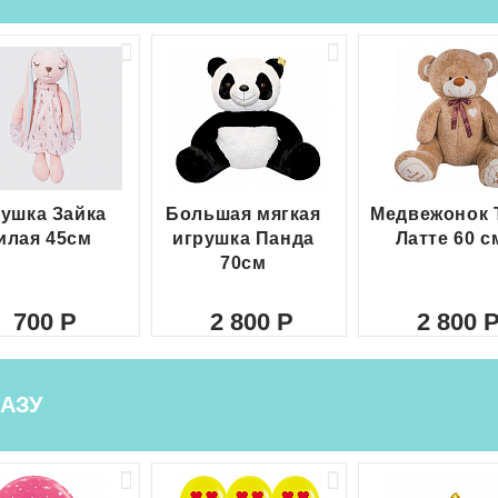
ушка Зайка
Большая мягкая
Медвежонок 
илая 45см
игрушка Панда
Латте 60 с
70см
700
2 800
2 800
АЗУ