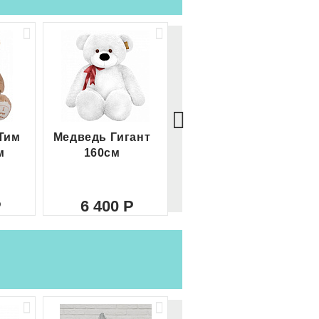
Тим
Медведь Гигант
Медведь Гигант 2
м
160см
метра
6 400
8 000