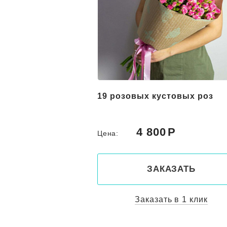
вых лилий и
19 розовых кустовых роз
 "Майа"
0
4 800
Цена:
КАЗАТЬ
ЗАКАЗАТЬ
ть в 1 клик
Заказать в 1 клик