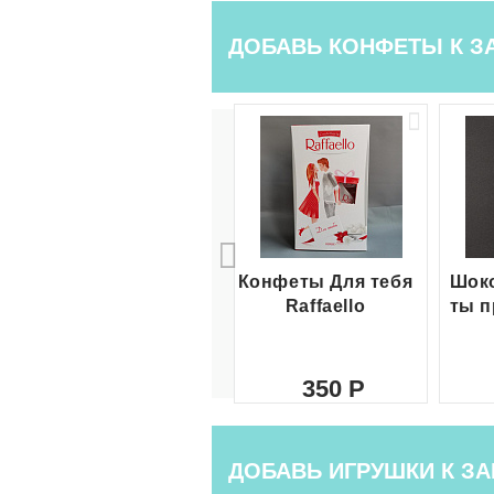
ДОБАВЬ КОНФЕТЫ К З
Конфеты Для тебя
Шоко
Raffaello
ты п
350
ДОБАВЬ ИГРУШКИ К ЗА