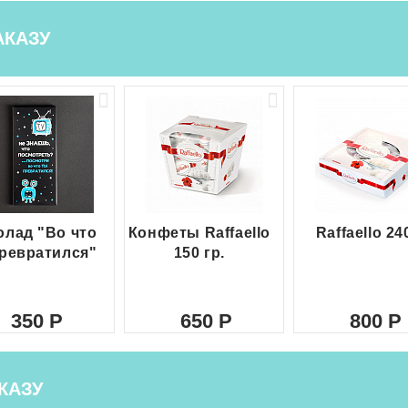
АКАЗУ
лад "Во что
Конфеты Raffaello
Raffaello 24
ревратился"
150 гр.
350
650
800
КАЗУ