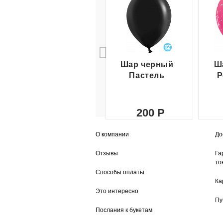
Шар черный
Ш
Пастель
Р
200
О компании
До
Отзывы
Га
то
Способы оплаты
Ка
Это интересно
Пу
Послания к букетам