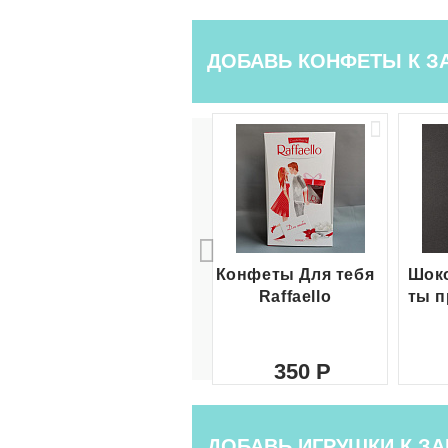
ДОБАВЬ КОНФЕТЫ К З
Конфеты Для тебя
Шоко
Raffaello
ты п
350
ДОБАВЬ ИГРУШКИ К ЗА