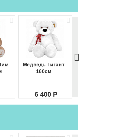
Тим
Медведь Гигант
Медведь Гигант 2
м
160см
метра
6 400
8 000