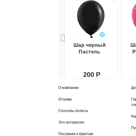
Шар черный
Ш
Пастель
Р
200
О компании
До
Отзывы
Га
то
Способы оплаты
Ка
Это интересно
Пу
Послания к букетам