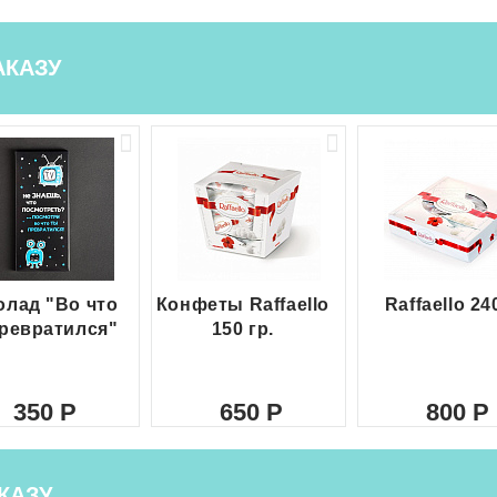
АКАЗУ
лад "Во что
Конфеты Raffaello
Raffaello 24
ревратился"
150 гр.
350
650
800
КАЗУ