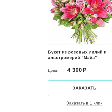
вых лилий и
19 розовых кустовых роз
 "Майа"
0
4 800
Цена:
КАЗАТЬ
ЗАКАЗАТЬ
ть в 1 клик
Заказать в 1 клик