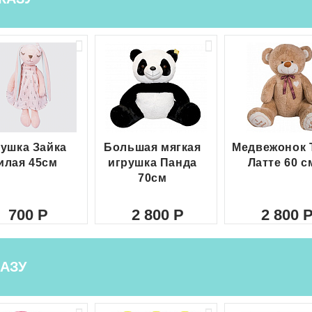
ушка Зайка
Большая мягкая
Медвежонок 
илая 45см
игрушка Панда
Латте 60 с
70см
700
2 800
2 800
АЗУ