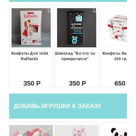
Конфеты Для тебя
Шоколад "Во что ты
Конфеты Raffael
Raffaello
превратился"
150 гр.
350
350
650
ДОБАВЬ ИГРУШКИ К ЗАКАЗУ