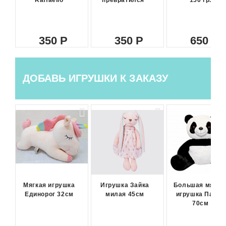
Raffaello
превратился"
150 гр.
350
350
650
ДОБАВЬ ИГРУШКИ К ЗАКАЗУ
Мягкая игрушка
Игрушка Зайка
Большая мягка
Единорог 32см
милая 45см
игрушка Панда
70см