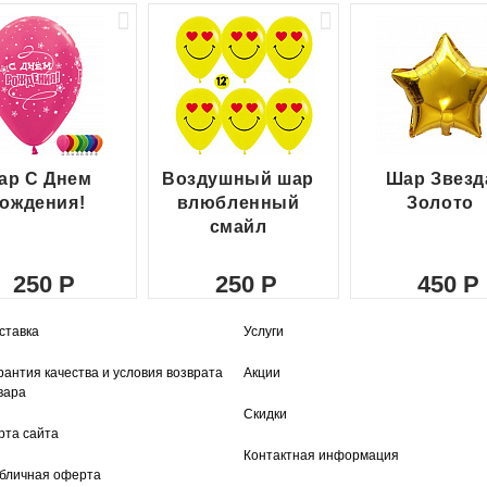
ар С Днем
Воздушный шар
Шар Звезд
ождения!
влюбленный
Золото
смайл
250
250
450
ставка
Услуги
рантия качества и условия возврата
Акции
вара
Скидки
рта сайта
Контактная информация
бличная оферта