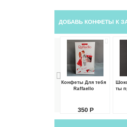
ДОБАВЬ КОНФЕТЫ К З
Конфеты Для тебя
Шоко
Raffaello
ты п
350