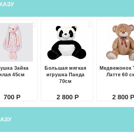
КАЗУ
ушка Зайка
Большая мягкая
Медвежонок 
илая 45см
игрушка Панда
Латте 60 с
70см
700
2 800
2 800
АЗУ