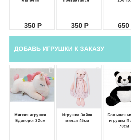
Raffaello
превратился"
150 гр.
350
350
650
ДОБАВЬ ИГРУШКИ К ЗАКАЗУ
Мягкая игрушка
Игрушка Зайка
Большая мягка
Единорог 32см
милая 45см
игрушка Панда
70см