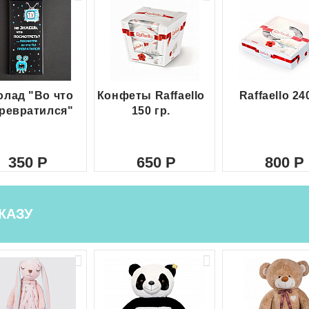
лад "Во что
Конфеты Raffaello
Raffaello 24
ревратился"
150 гр.
350
650
800
КАЗУ