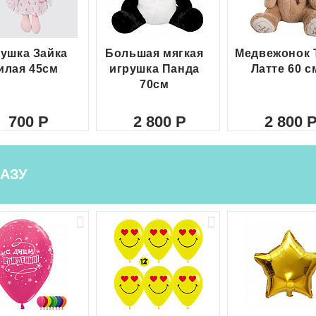
ушка Зайка
Большая мягкая
Медвежонок 
илая 45см
игрушка Панда
Латте 60 с
70см
700
2 800
2 800
АЗУ