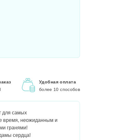
заказ
Удобная оплата
l
более 10 способов
т для самых
же время, неожиданным и
ми гранями!
 дамы сердца!