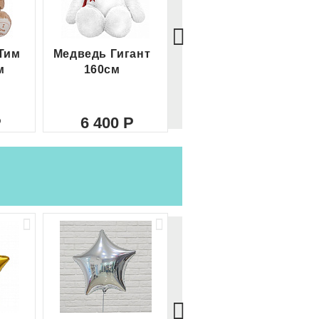
Тим
Медведь Гигант
Медведь Гигант 2
м
160см
метра
6 400
8 000