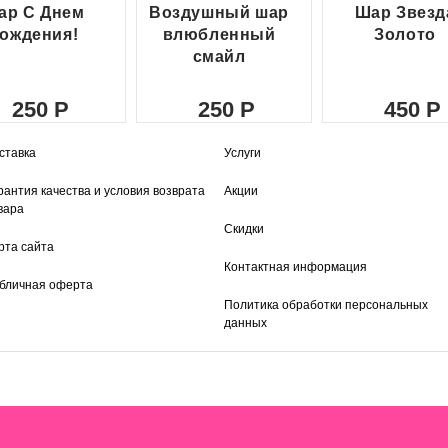
ар С Днем
Воздушный шар
Шар Звезд
ождения!
влюбленный
Золото
смайл
250
250
450
ставка
Услуги
рантия качества и условия возврата
Акции
вара
Скидки
рта сайта
Контактная информация
бличная оферта
Политика обработки персональных
данных