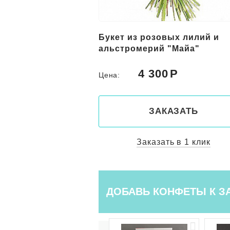
вых лилий и
19 розовых кустовых роз
 "Майа"
0
4 800
Цена:
КАЗАТЬ
ЗАКАЗАТЬ
ть в 1 клик
Заказать в 1 клик
ДОБАВЬ КОНФЕТЫ К З