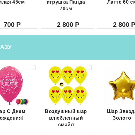
илая 45см
игрушка Панда
Латте 60 с
70см
700
2 800
2 800
АЗУ
ар С Днем
Воздушный шар
Шар Звезд
ождения!
влюбленный
Золото
смайл