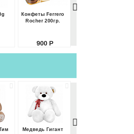
0g
Конфеты Ferrero
Большой Ferrero
Rocher 200гр.
Rocher
900
2 100
Тим
Медведь Гигант
Медведь Гигант 2