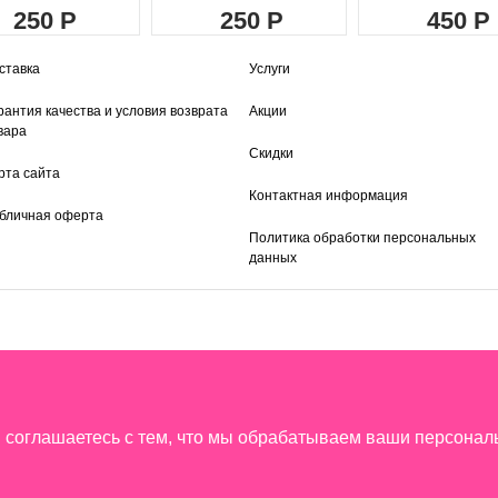
250
250
450
ставка
Услуги
рантия качества и условия возврата
Акции
вара
Скидки
рта сайта
Контактная информация
бличная оферта
Политика обработки персональных
данных
ы соглашаетесь с тем, что мы обрабатываем ваши персона