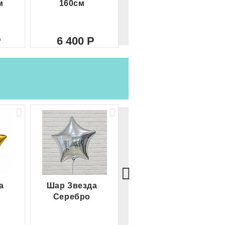
м
160см
метра
6 400
8 000
а
Шар Звезда
Шар Сердце
Серебро
красное