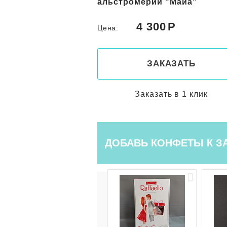
 "Майа"
0
4 800
Цена:
КАЗАТЬ
ЗАКАЗАТЬ
ть в 1 клик
Заказать в 1 клик
ДОБАВЬ КОНФЕТЫ К З