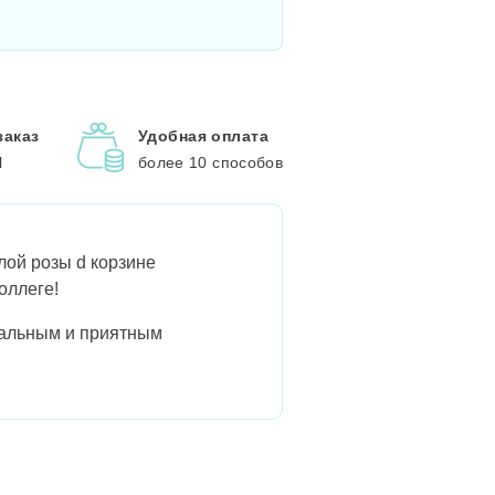
заказ
Удобная оплата
l
более 10 способов
елой розы d корзине
оллеге!
инальным и приятным