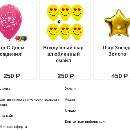
ар С Днем
Воздушный шар
Шар Звезд
ождения!
влюбленный
Золото
смайл
250
250
450
ставка
Услуги
рантия качества и условия возврата
Акции
вара
Скидки
рта сайта
Контактная информация
бличная оферта