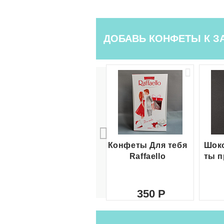
ДОБАВЬ КОНФЕТЫ К З
Конфеты Для тебя
Шоко
Raffaello
ты п
350