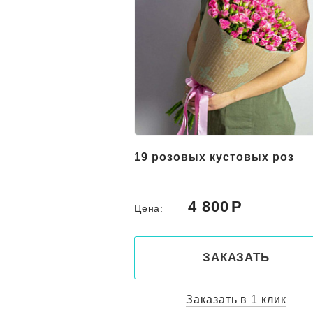
вых лилий и
19 розовых кустовых роз
 "Майа"
0
4 800
Цена:
КАЗАТЬ
ЗАКАЗАТЬ
ть в 1 клик
Заказать в 1 клик