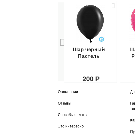
Шар черный
Ш
Пастель
Р
200
О компании
До
Отзывы
Га
то
Способы оплаты
Ка
Это интересно
Пу