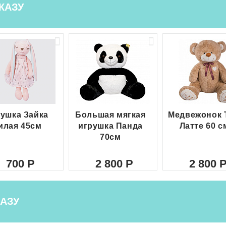
КАЗУ
ушка Зайка
Большая мягкая
Медвежонок 
илая 45см
игрушка Панда
Латте 60 с
70см
700
2 800
2 800
АЗУ