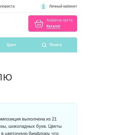
флориста
Личный кабинет
Корзина пуста
Каталог
Цвет
Поиск
ЛЮ
мпозиция выполнена из 21
озы, шоколадных букв. Цветы
в цветочную биофлору, что