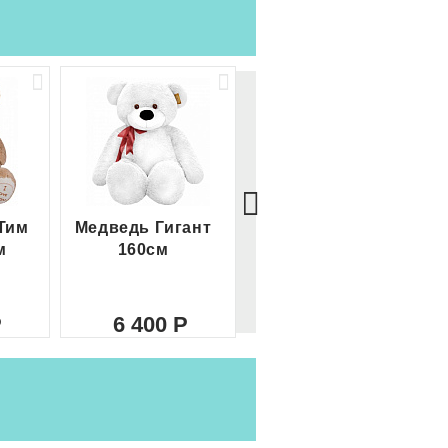
Тим
Медведь Гигант
Медведь Гигант 2
м
160см
метра
6 400
8 000