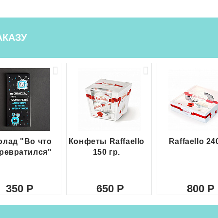
АКАЗУ
лад "Во что
Конфеты Raffaello
Raffaello 24
ревратился"
150 гр.
350
650
800