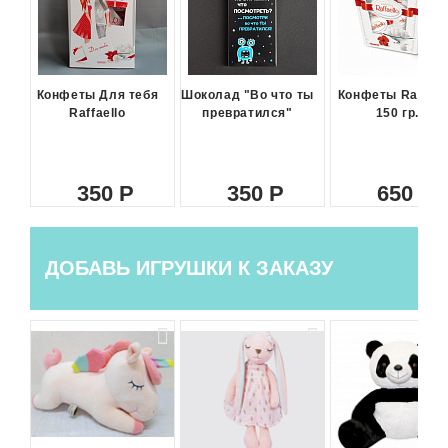
Конфеты Для тебя
Шоколад "Во что ты
Конфеты Raffael
Raffaello
превратился"
150 гр.
350
350
650
ДОБАВЬ ИГРУШКИ К ЗАКАЗУ