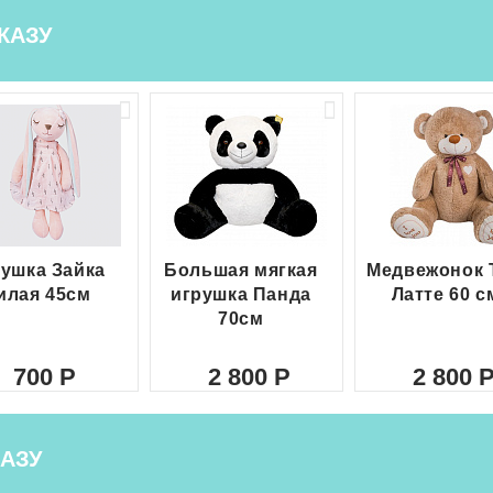
КАЗУ
ушка Зайка
Большая мягкая
Медвежонок 
илая 45см
игрушка Панда
Латте 60 с
70см
700
2 800
2 800
АЗУ