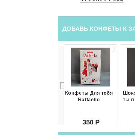
ДОБАВЬ КОНФЕТЫ К З
Конфеты Для тебя
Шоко
Raffaello
ты п
350