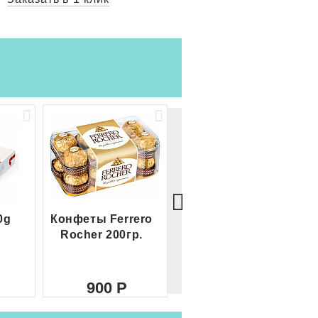
0g
Конфеты Ferrero
Большой Ferrero
Rocher 200гр.
Rocher
900
2 100