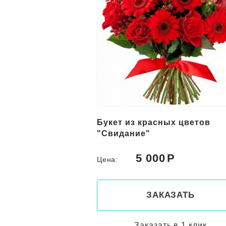
устовых роз
Букет из красных цветов
"Свидание"
0
5 000
Цена:
КАЗАТЬ
ЗАКАЗАТЬ
ть в 1 клик
Заказать в 1 клик