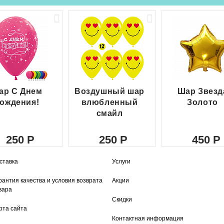
ар С Днем
Воздушный шар
Шар Звезд
ождения!
влюбленный
Золото
смайл
250
250
450
ставка
Услуги
рантия качества и условия возврата
Акции
вара
Скидки
рта сайта
Контактная информация