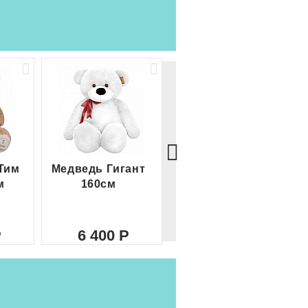
Тим
Медведь Гигант
Медведь Гигант 2
м
160см
метра
6 400
8 000