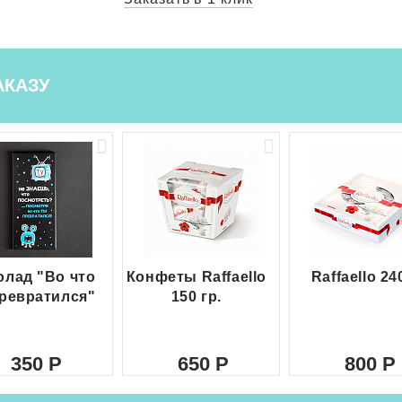
АКАЗУ
лад "Во что
Конфеты Raffaello
Raffaello 24
ревратился"
150 гр.
350
650
800