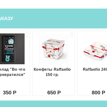
АКАЗУ
лад "Во что
Конфеты Raffaello
Raffaello 24
ревратился"
150 гр.
350
650
800