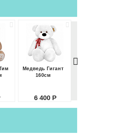
Тим
Медведь Гигант
Медведь Гигант 2
м
160см
метра
6 400
8 000