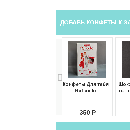
ДОБАВЬ КОНФЕТЫ К З
Конфеты Для тебя
Шоко
Raffaello
ты п
350