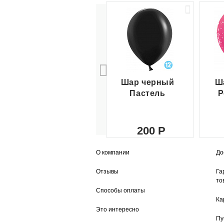
Шар черный
Ш
Пастель
Р
200
О компании
До
Отзывы
Га
то
Способы оплаты
Ка
Это интересно
Пу