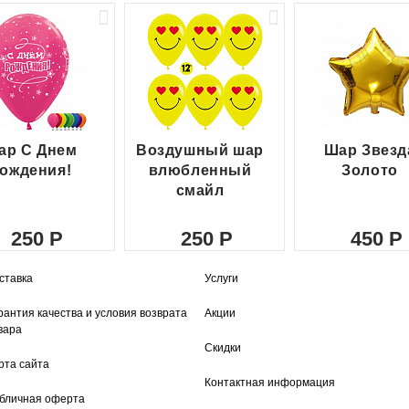
ар С Днем
Воздушный шар
Шар Звезд
ождения!
влюбленный
Золото
смайл
250
250
450
ставка
Услуги
рантия качества и условия возврата
Акции
вара
Скидки
рта сайта
Контактная информация
бличная оферта