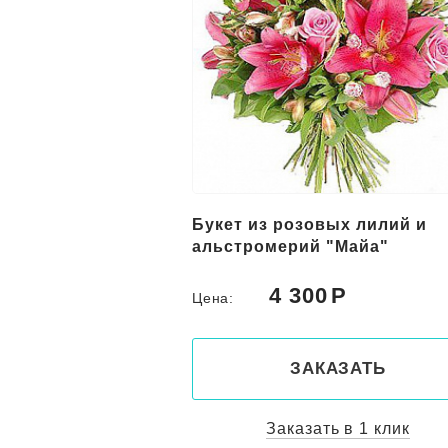
вых лилий и
19 розовых кустовых роз
 "Майа"
0
4 800
Цена:
КАЗАТЬ
ЗАКАЗАТЬ
ть в 1 клик
Заказать в 1 клик