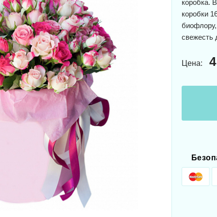
коробка. 
коробки 1
биофлору,
свежесть 
4
Цена:
Безоп