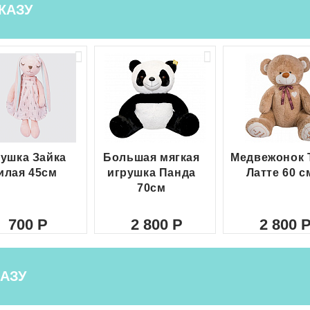
КАЗУ
ушка Зайка
Большая мягкая
Медвежонок 
илая 45см
игрушка Панда
Латте 60 с
70см
700
2 800
2 800
АЗУ