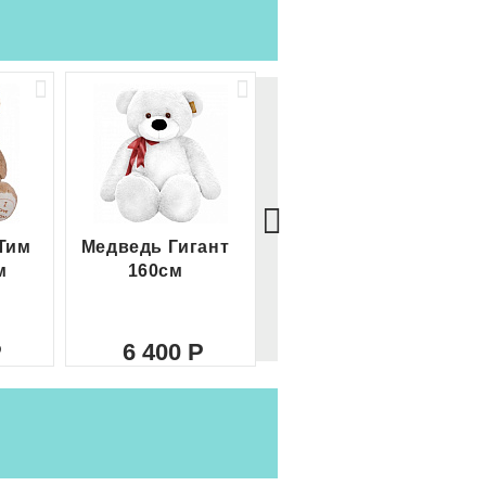
Тим
Медведь Гигант
Медведь Гигант 2
м
160см
метра
6 400
8 000