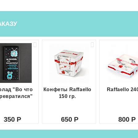
АКАЗУ
лад "Во что
Конфеты Raffaello
Raffaello 24
ревратился"
150 гр.
350
650
800