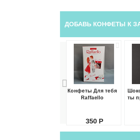
ДОБАВЬ КОНФЕТЫ К З
Конфеты Для тебя
Шоко
Raffaello
ты п
350