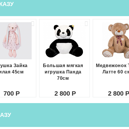
КАЗУ
ушка Зайка
Большая мягкая
Медвежонок 
илая 45см
игрушка Панда
Латте 60 с
70см
700
2 800
2 800
АЗУ