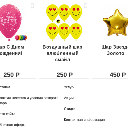
ар С Днем
Воздушный шар
Шар Звезд
ождения!
влюбленный
Золото
смайл
250
250
450
ставка
Услуги
рантия качества и условия возврата
Акции
вара
Скидки
рта сайта
Контактная информация
бличная оферта