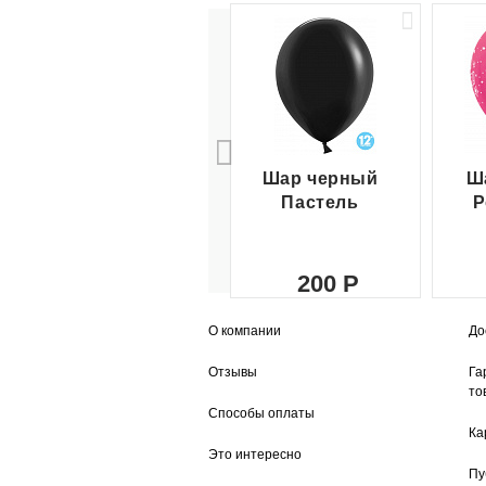
Шар черный
Ш
Пастель
Р
200
О компании
До
Отзывы
Га
то
Способы оплаты
Ка
Это интересно
Пу