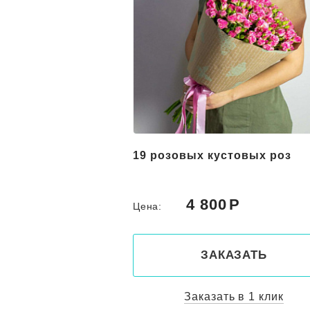
вых лилий и
19 розовых кустовых роз
 "Майа"
0
4 800
Цена:
КАЗАТЬ
ЗАКАЗАТЬ
ть в 1 клик
Заказать в 1 клик