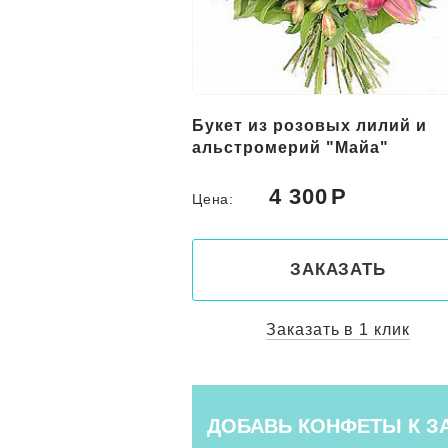
вых лилий и
19 розовых кустовых роз
 "Майа"
0
4 800
Цена:
КАЗАТЬ
ЗАКАЗАТЬ
ть в 1 клик
Заказать в 1 клик
ДОБАВЬ КОНФЕТЫ К З