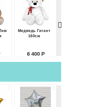
Тим
Медведь Гигант
Медведь Гигант 2
м
160см
метра
6 400
8 000