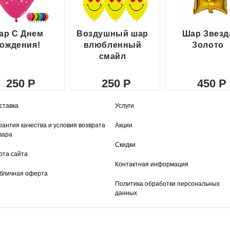
ар С Днем
Воздушный шар
Шар Звезд
ождения!
влюбленный
Золото
смайл
250
250
450
ставка
Услуги
рантия качества и условия возврата
Акции
вара
Скидки
рта сайта
Контактная информация
бличная оферта
Политика обработки персональных
данных