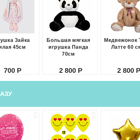
ушка Зайка
Большая мягкая
Медвежонок 
илая 45см
игрушка Панда
Латте 60 с
70см
700
2 800
2 800
АЗУ