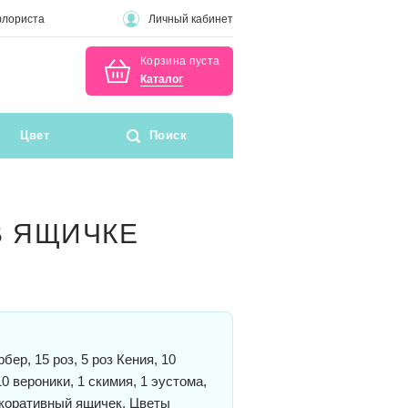
флориста
Личный кабинет
Корзина пуста
Каталог
Цвет
Поиск
В ЯЩИЧКЕ
рбер, 15 роз, 5 роз Кения, 10
0 вероники, 1 скимия, 1 эустома,
екоративный ящичек. Цветы