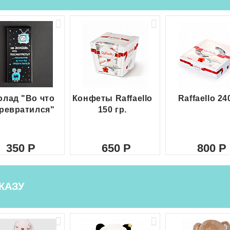
лад "Во что
Конфеты Raffaello
Raffaello 24
ревратился"
150 гр.
350
650
800
КАЗУ