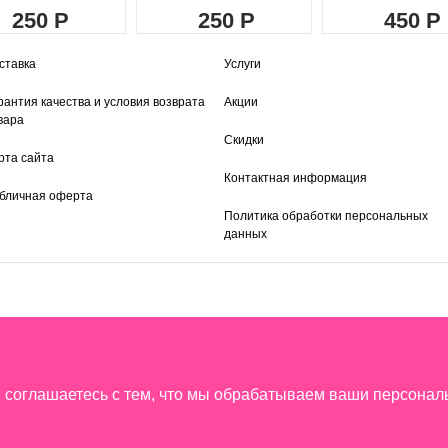
250
250
450
ставка
Услуги
рантия качества и условия возврата
Акции
вара
Скидки
рта сайта
Контактная информация
бличная оферта
Политика обработки персональных
данных
ы соглашаетесь с тем, что мы обрабатываем ваши персона