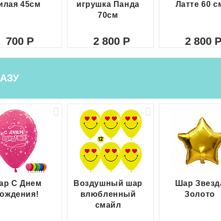
илая 45см
игрушка Панда
Латте 60 с
70см
700
2 800
2 800
АЗУ
ар С Днем
Воздушный шар
Шар Звезд
ождения!
влюбленный
Золото
смайл