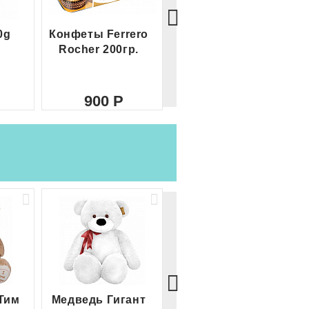
0g
Конфеты Ferrero
Большой Ferrero
Rocher 200гр.
Rocher
900
2 100
Тим
Медведь Гигант
Медведь Гигант 2