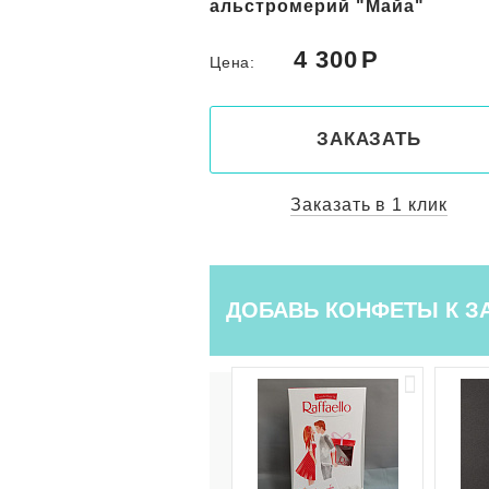
 "Майа"
0
4 800
Цена:
КАЗАТЬ
ЗАКАЗАТЬ
ть в 1 клик
Заказать в 1 клик
ДОБАВЬ КОНФЕТЫ К З