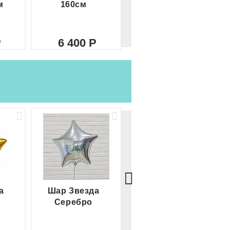
м
160см
метра
6 400
8 000
а
Шар Звезда
Шар Сердце
Серебро
красное